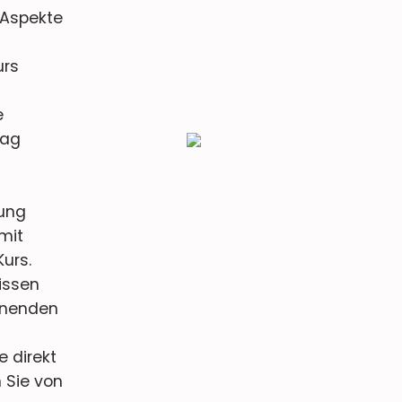
n Aspekte
urs
e
tag
zung
 mit
urs.
issen
nnenden
 direkt
 Sie von