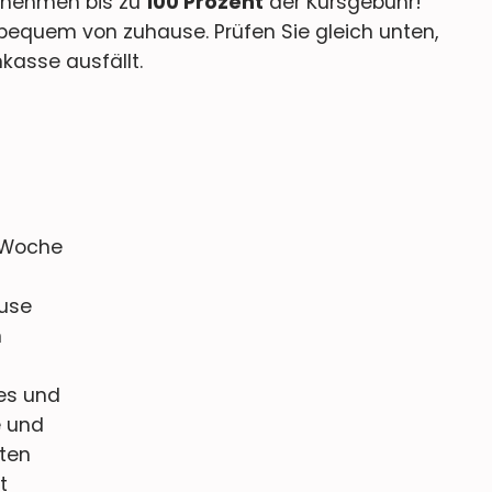
ernehmen bis zu
100 Prozent
der Kursgebühr!
 bequem von zuhause. Prüfen Sie gleich unten,
kasse ausfällt.
 Woche
ause
m
es und
e und
ten
t